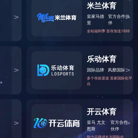
10.
October
2025
【悦·友邻】社群文化品牌正式发布