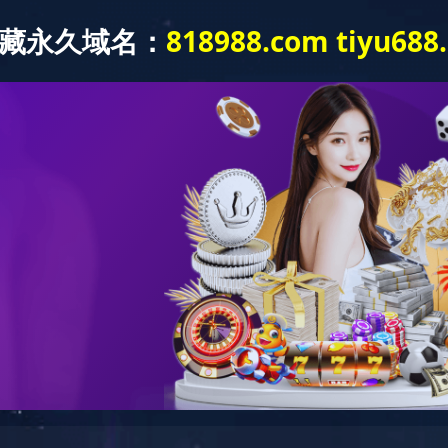
服务
新闻中心
招标采购
投资者关系
加入我们
集团要闻