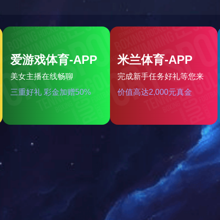
| 让幸福健康成为友邻新生活
12.
June
2025
匠心匠筑｜2025安全生产月启动