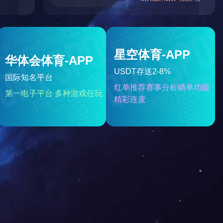
| 让幸福健康成为友邻新生活
10.
June
2025
贴心服务｜雕琢绿意，共筑花园式
小区