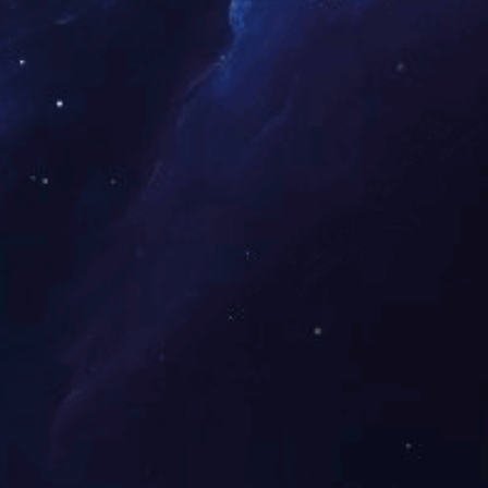
18.
April
2025
封神！百年银杏见证中华文脉传承