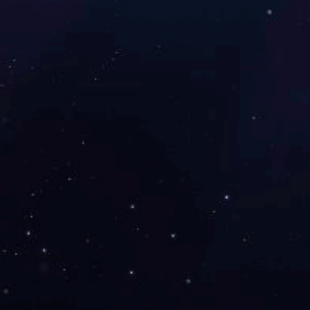
走进领地
产业服务
新闻中心
招标采购
投
关于领地
地产
集团要闻
合作理念
信
企业荣誉
商业
阳光采购
企
企业荣誉
酒店
网上招标
投
社会责任
投